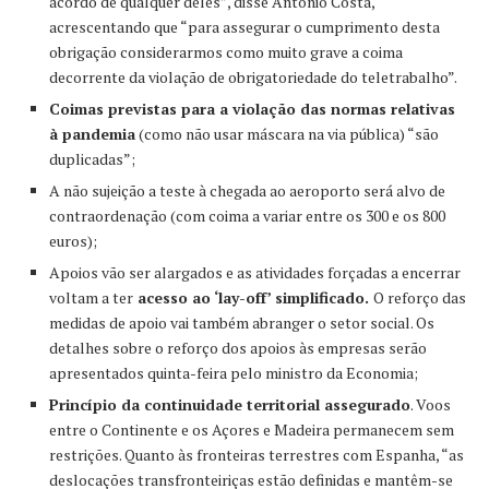
acordo de qualquer deles”, disse António Costa,
acrescentando que “para assegurar o cumprimento desta
obrigação considerarmos como muito grave a coima
decorrente da violação de obrigatoriedade do teletrabalho”.
Coimas previstas para a violação das normas relativas
à pandemia
(como não usar máscara na via pública) “são
duplicadas”;
A não sujeição a teste à chegada ao aeroporto será alvo de
contraordenação (com coima a variar entre os 300 e os 800
euros);
Apoios vão ser alargados e as atividades forçadas a encerrar
voltam a ter
acesso ao ‘lay-off’ simplificado.
O reforço das
medidas de apoio vai também abranger o setor social. Os
detalhes sobre o reforço dos apoios às empresas serão
apresentados quinta-feira pelo ministro da Economia;
Princípio da continuidade territorial assegurado
. Voos
entre o Continente e os Açores e Madeira permanecem sem
restrições. Quanto às fronteiras terrestres com Espanha, “as
deslocações transfronteiriças estão definidas e mantêm-se