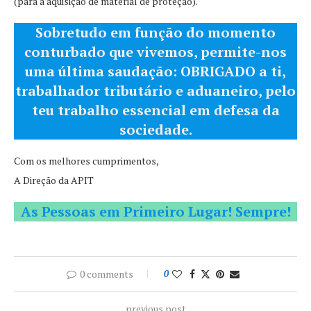
(para a aquisição de material de proteção).
Sobretudo em função do momento
conturbado que vivemos, permite-nos
uma última saudação: OBRIGADO a ti,
trabalhador tributário e aduaneiro, pelo
teu trabalho essencial em defesa da
sociedade.
Com os melhores cumprimentos,
A Direção da APIT
As Pessoas em Primeiro Lugar! Sempre!
0 comments
0
previous post