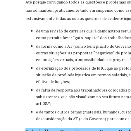
Até porque conjugando todos as questões e problemas qu
não só mantém praticamente tudo em suspenso como ass
ostensivamente todas as outras questões de evidente inju
de uma revisão de carreiras que já demonstrou ser u
como permite fazer “gato-sapato” dos trabalhadore
da forma como a AT (com o beneplácito do Governo) 
outras situações: as propostas “negativas” de pro
em posições virtuais, a impossibilidade de progressã
da eternização dos processos de MIC, que ao prol
situação de profunda injustiça em termos salariais,
efetivo de funções;
da falta de resposta aos trabalhadores colocados p
subsistentes, que não visualizam no seu futuro nem
art. 38.º;
e de tantos outros temas (materiais, humanos, cust
desconsideração da AT (e do Governo) para com os p