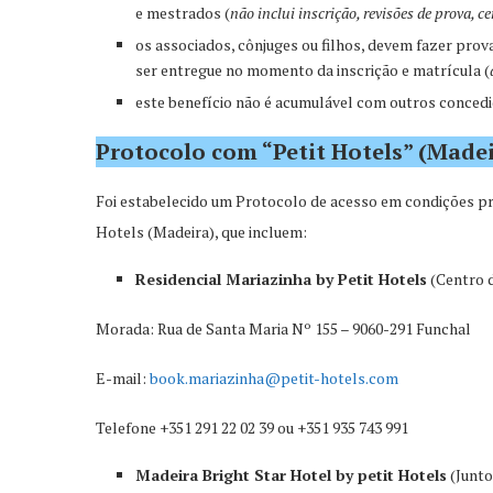
e mestrados (
não inclui inscrição, revisões de prova, ce
os associados, cônjuges ou filhos, devem fazer prova
ser entregue no momento da inscrição e matrícula (
este benefício não é acumulável com outros concedi
Protocolo com “Petit Hotels” (Made
Foi estabelecido um Protocolo de acesso em condições pr
Hotels (Madeira), que incluem:
Residencial Mariazinha by Petit Hotels
(Centro d
Morada: Rua de Santa Maria Nº 155 – 9060-291 Funchal
E-mail:
book.mariazinha@petit-hotels.com
Telefone +351 291 22 02 39 ou +351 935 743 991
Madeira Bright Star Hotel by petit Hotels
(Junto