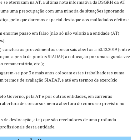
e se eternizam na AT, a última nota informativa da DSGRH da AT
ume uma preocupação com uma minoria de situações ignorando
stiça, pelo que daremos especial destaque aos malfadados efeitos:
m enorme passo em falso [não só não valoriza a entidade (AT)
s];
concluiu os procedimentos concursais abertos a 30.12.2019 (entre
moção, a perda de pontos SIADAP, a colocação por uma segunda vez
o remuneratória, etc.);
ongarem-se por 3 e mais anos colocam estes trabalhadores numa
 em termos de avaliação SIADAP, e até em termos de exercício
elo Governo, pela AT e por outras entidades, em carreiras
 a abertura de concursos nem a abertura do concurso previsto no
os de deslocação, etc.) que são reveladores de uma profunda
rofissionais desta entidade.