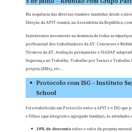
5 de julho – Reunião com Grupo Par
Na sequência das diversas reuniões mantidas desde o iníc
Direção da APIT reunirá, na Assembleia da República, com
Insistiremos novamente na denúncia de todas as injustiça
profissional dos trabalhadores da AT: Concursos e Mobil
Técnicos da AT; Avaliação permanente e SIADAP adaptado 
Segurança no Trabalho; Trabalho por Turnos e Trabalho E
própria (KMs), etc…
Protocolo com ISG – Instituto S
School
Foi estabelecido um Protocolo entre a APIT e o ISG que p
e Filhos (que integrem o agregado familiar), às atividades
10% de desconto
sobre o valor da propina mensal 