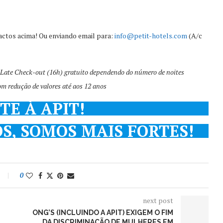
actos acima! Ou enviando email para:
info@petit-hotels.com
(A/c
de Late Check-out (16h) gratuito dependendo do número de noites
com redução de valores até aos 12 anos
TE À APIT!
OS, SOMOS MAIS FORTES!
0
next post
ONG’S (INCLUINDO A APIT) EXIGEM O FIM
DA DISCRIMINAÇÃO DE MULHERES EM