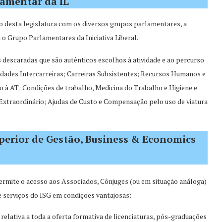
lamentar da IL
io desta legislatura com os diversos grupos parlamentares, a
 o Grupo Parlamentares da Iniciativa Liberal.
s descaradas que são autênticos escolhos à atividade e ao percurso
idades Intercarreiras; Carreiras Subsistentes; Recursos Humanos e
à AT; Condições de trabalho, Medicina do Trabalho e Higiene e
xtraordinário; Ajudas de Custo e Compensação pelo uso de viatura
uperior de Gestão, Business & Economics
ermite o acesso aos Associados, Cônjuges (ou em situação análoga)
 e serviços do ISG em condições vantajosas:
relativa a toda a oferta formativa de licenciaturas, pós-graduações